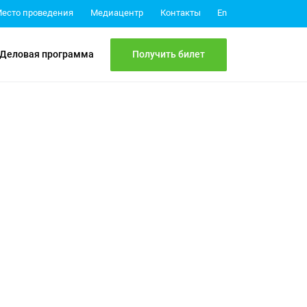
Медиацентр
Контакты
есто проведения
En
Получить билет
Деловая программа