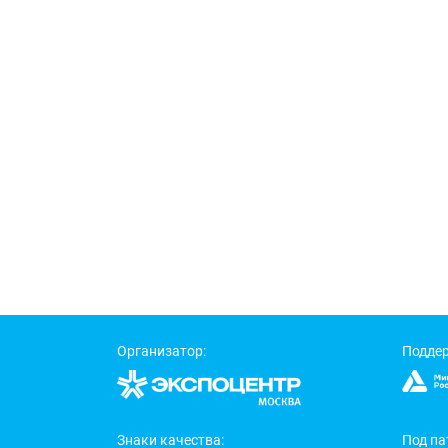
Организатор:
Подде
Знаки качества:
Под па