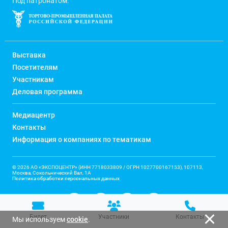
Под патронатом:
Выставка
Посетителям
Участникам
Деловая программа
Медиацентр
Контакты
Информация о компаниях по тематикам
© 2026 АО «ЭКСПОЦЕНТР» (ИНН 7718033809 / ОГРН 1027700167153), 107113,
Москва, Сокольнический Вал, 1А
Политика обработки персональных данных
Билет
Участники
Контакты
Мы используем
cookie
.