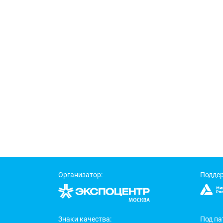
Организатор:
Подде
Знаки качества:
Под па