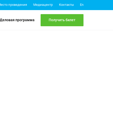
Медиацентр
Контакты
есто проведения
En
Получить билет
Деловая программа