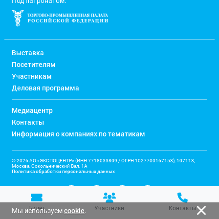
Под патронатом:
Выставка
Посетителям
Участникам
Деловая программа
Медиацентр
Контакты
Информация о компаниях по тематикам
© 2026 АО «ЭКСПОЦЕНТР» (ИНН 7718033809 / ОГРН 1027700167153), 107113,
Москва, Сокольнический Вал, 1А
Политика обработки персональных данных
Билет
Участники
Контакты
Мы используем
cookie
.