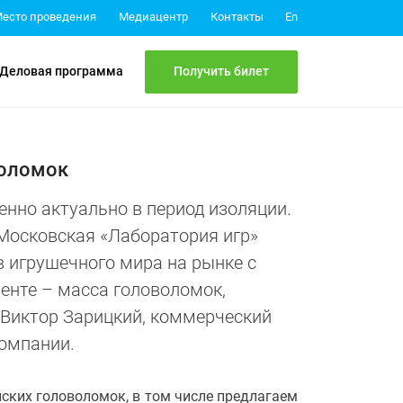
Медиацентр
Контакты
есто проведения
En
Получить билет
Деловая программа
воломок
енно актуально в период изоляции.
 Московская «Лаборатория игр»
в игрушечного мира на рынке с
енте – масса головоломок,
 Виктор Зарицкий, коммерческий
компании.
ских головоломок, в том числе предлагаем