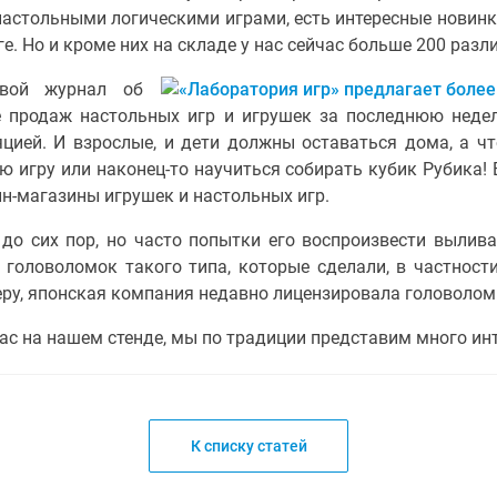
астольными логическими играми, есть интересные новинк
е. Но и кроме них на складе у нас сейчас больше 200 ра
евой журнал об
е продаж настольных игр и игрушек за последнюю неде
цией. И взрослые, и дети должны оставаться дома, а ч
 игру или наконец-то научиться собирать кубик Рубика! 
н-магазины игрушек и настольных игр.
до сих пор, но часто попытки его воспроизвести вылив
 головоломок такого типа, которые сделали, в частности
еру, японская компания недавно лицензировала головоломк
ас на нашем стенде, мы по традиции представим много ин
К списку статей