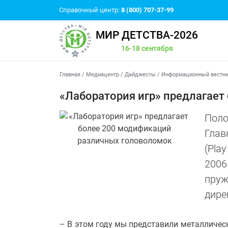
Справочный центр:
8 (800) 707-37-99
МИР ДЕТСТВА-2026
16-18 сентября
Главная
/
Медиацентр
/
Дайджесты
/
Информационный вестни
«Лаборатория игр» предлагае
Поло
Глав
(Pla
2006
пруж
дире
– В этом году мы представили металличес