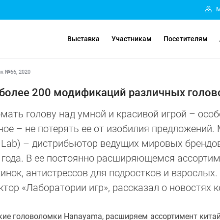
М
Выставка
Участникам
Посетителям
к №66, 2020
т более 200 модификаций различных голо
мать голову над умной и красивой игрой – особ
ное – не потерять ее от изобилия предложений.
y Lab) – дистрибьютор ведущих мировых брендо
 года. В ее постоянно расширяющемся ассортим
инок, антистрессов для подростков и взрослых.
ктор «Лаборатории игр», рассказал о новостях 
кие головоломки Hanayama, расширяем ассортимент китай